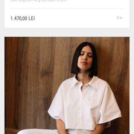
LEATHER
,
NOUTATI
,
PALTOANE SI GECI
ACEST
1.470,00
LEI
PRODUS
ARE
MAI
MULTE
VARIAȚII.
OPȚIUNILE
POT
FI
ALESE
ÎN
PAGINA
PRODUSULUI.