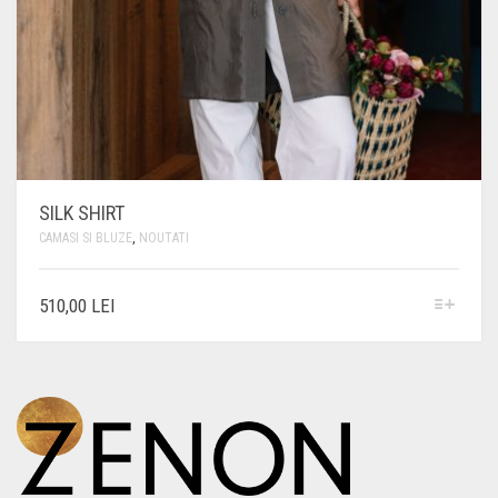
SILK SHIRT
CAMASI SI BLUZE
,
NOUTATI
ACEST
510,00
LEI
PRODUS
ARE
MAI
MULTE
VARIAȚII.
OPȚIUNILE
POT
FI
ALESE