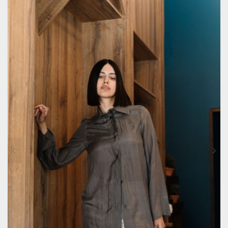
VARIAȚII.
OPȚIUNILE
POT
FI
ALESE
ÎN
PAGINA
PRODUSULUI.