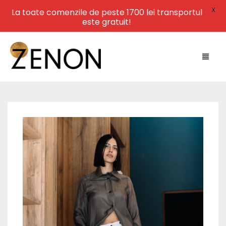
X
La toate comenzile de peste 1700 lei transportul
este gratuit!
HOME
NEW ARRIVALS
LEATHER
SWIMWEAR
DRESSES