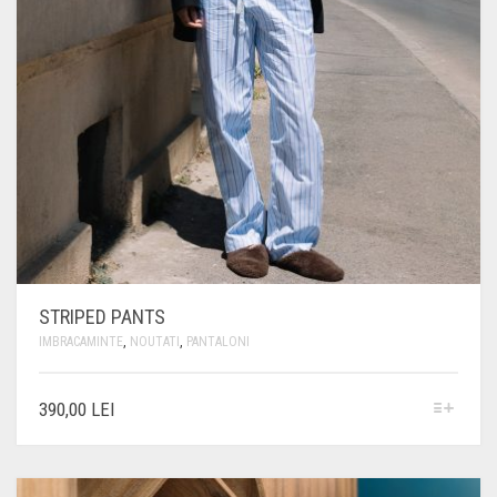
STRIPED PANTS
IMBRACAMINTE
,
NOUTATI
,
PANTALONI
ACEST
390,00
LEI
PRODUS
ARE
MAI
MULTE