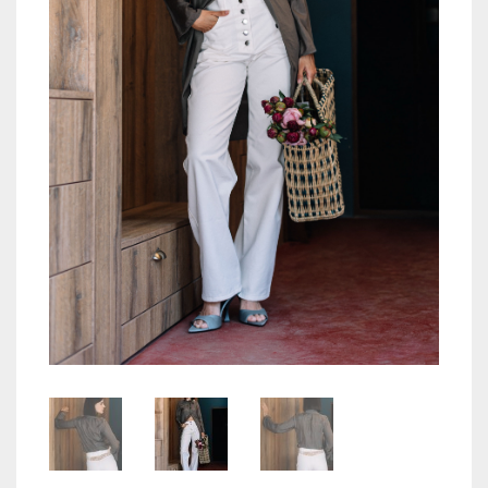
TOPS
JACKETS
COATS
PANTS
SKIRTS & SHORTS
ACCESORIES
COS
WISHLIST
CREEAZA CONT
CONTACT