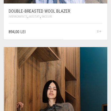
DOUBLE-BREASTED WOOL BLAZER
IMBRACAMINTE
,
NOUTATI
,
SACOURI
ACEST
894,00
LEI
PRODUS
ARE
MAI
MULTE
VARIAȚII.
OPȚIUNILE
POT
FI
ALESE
ÎN
PAGINA
PRODUSULUI.