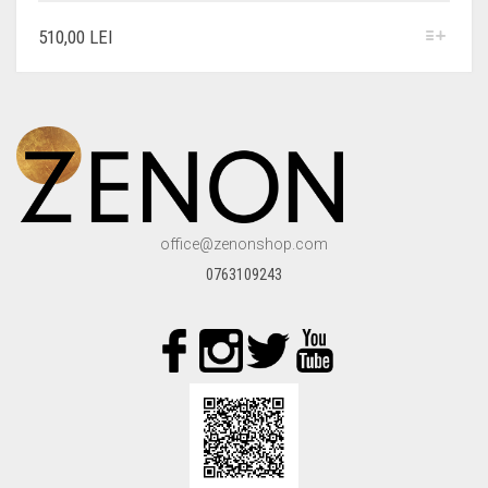
ACEST
510,00
LEI
PRODUS
ARE
MAI
MULTE
VARIAȚII.
OPȚIUNILE
POT
FI
ALESE
ÎN
office@zenonshop.com
PAGINA
PRODUSULUI.
0763109243