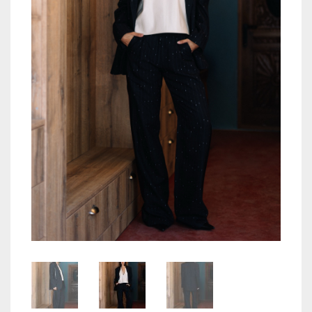
TOPS
JACKETS
COATS
PANTS
SKIRTS & SHORTS
ACCESORIES
COS
WISHLIST
CREEAZA CONT
CONTACT