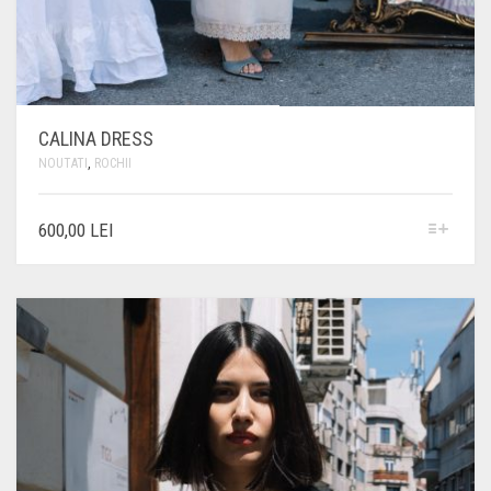
CALINA DRESS
NOUTATI
,
ROCHII
ACEST
600,00
LEI
PRODUS
ARE
MAI
MULTE
VARIAȚII.
OPȚIUNILE
POT
FI
ALESE
ÎN
PAGINA
PRODUSULUI.