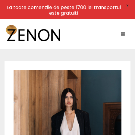
X
La toate comenzile de peste 1700 lei transportul
este gratuit!
HOME
NEW ARRIVALS
LEATHER
SWIMWEAR
DRESSES