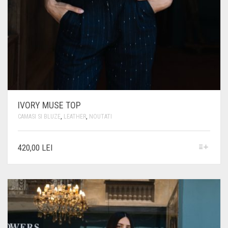
IVORY MUSE TOP
CAMASI SI BLUZE
,
LEATHER
,
NOUTATI
ACEST
420,00
LEI
PRODUS
ARE
MAI
MULTE
VARIAȚII.
OPȚIUNILE
POT
FI
ALESE