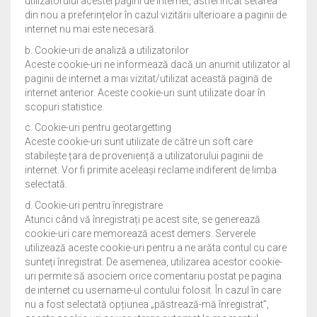
utilizatorului acestei pagini de internet, astfel încât setarea
din nou a preferințelor în cazul vizitării ulterioare a paginii de
internet nu mai este necesară.
b. Cookie-uri de analiză a utilizatorilor
Aceste cookie-uri ne informează dacă un anumit utilizator al
paginii de internet a mai vizitat/utilizat această pagină de
internet anterior. Aceste cookie-uri sunt utilizate doar în
scopuri statistice.
c. Cookie-uri pentru geotargetting
Aceste cookie-uri sunt utilizate de către un soft care
stabilește țara de proveniență a utilizatorului paginii de
internet. Vor fi primite aceleași reclame indiferent de limba
selectată.
d. Cookie-uri pentru înregistrare
Atunci când vă înregistrați pe acest site, se generează
cookie-uri care memorează acest demers. Serverele
utilizează aceste cookie-uri pentru a ne arăta contul cu care
sunteți înregistrat. De asemenea, utilizarea acestor cookie-
uri permite să asociem orice comentariu postat pe pagina
de internet cu username-ul contului folosit. În cazul în care
nu a fost selectată opțiunea „păstrează-mă înregistrat”,