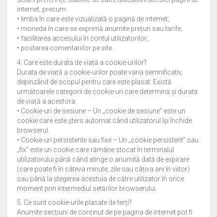
internet, precum:
• limba în care este vizualizată o pagină de internet;
• moneda în care se exprimă anumite prețuri sau tarife;
• facilitarea accesului în contul utilizatorilor;
• postarea comentariilor pe site.
4. Care este durata de viață a cookie-urilor?
Durata de viață a cookie-urilor poate varia semnificativ,
depinzând de scopul pentru care este plasat. Există
următoarele categorii de cookie-uri care determină și durata
de viață a acestora:
• Cookie-uri de sesiune – Un „cookie de sesiune” este un
cookie care este șters automat când utilizatorul își închide
browserul.
• Cookie-uri persistente sau fixe – Un „cookie persistent” sau
„fix” este un cookie care rămâne stocat în terminalul
utilizatorului până când atinge o anumită dată de expirare
(care poate fi în câteva minute, zile sau câțiva ani în viitor)
sau până la ștegerea acestuia de către utilizator în orice
moment prin intermediul setărilor browserului.
5. Ce sunt cookie-urile plasate de terți?
Anumite secțiuni de conținut de pe pagina de internet pot fi