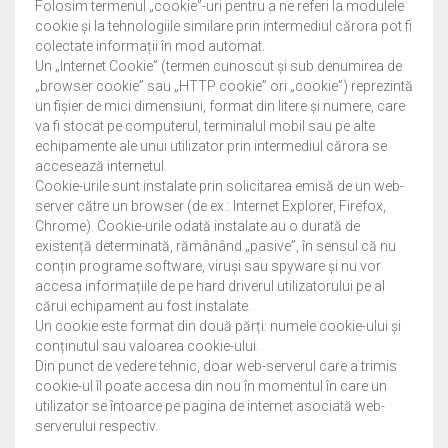
Folosim termenul „cookie”-uri pentru a ne referi la modulele
TOPS
cookie și la tehnologiile similare prin intermediul cărora pot fi
colectate informații în mod automat.
JACKETS
Un „Internet Cookie” (termen cunoscut și sub denumirea de
„browser cookie” sau „HTTP cookie” ori „cookie”) reprezintă
COATS
un fișier de mici dimensiuni, format din litere și numere, care
va fi stocat pe computerul, terminalul mobil sau pe alte
echipamente ale unui utilizator prin intermediul cărora se
PANTS
accesează internetul.
Cookie-urile sunt instalate prin solicitarea emisă de un web-
SKIRTS & SHORTS
server către un browser (de ex.: Internet Explorer, Firefox,
Chrome). Cookie-urile odată instalate au o durată de
SHOES
existență determinată, rămânând „pasive”, în sensul că nu
conțin programe software, viruși sau spyware și nu vor
accesa informațiile de pe hard driverul utilizatorului pe al
ACCESORIES
cărui echipament au fost instalate.
Un cookie este format din două părți: numele cookie-ului și
COS
conținutul sau valoarea cookie-ului.
Din punct de vedere tehnic, doar web-serverul care a trimis
WISHLIST
cookie-ul îl poate accesa din nou în momentul în care un
utilizator se întoarce pe pagina de internet asociată web-
serverului respectiv.
CREEAZA CONT