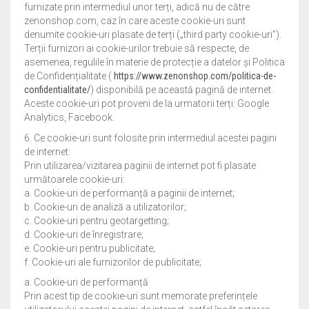
furnizate prin intermediul unor terți, adică nu de către
zenonshop.com, caz în care aceste cookie-uri sunt
denumite cookie-uri plasate de terți („third party cookie-uri”).
Terții furnizori ai cookie-urilor trebuie să respecte, de
asemenea, regulile în materie de protecție a datelor și Politica
de Confidențialitate (
https://www.zenonshop.com/politica-de-
confidentialitate/
) disponibilă pe această pagină de internet.
Aceste cookie-uri pot proveni de la urmatorii terți: Google
Analytics, Facebook.
6. Ce cookie-uri sunt folosite prin intermediul acestei pagini
de internet:
Prin utilizarea/vizitarea paginii de internet pot fi plasate
următoarele cookie-uri:
a. Cookie-uri de performanță a paginii de internet;
b. Cookie-uri de analiză a utilizatorilor;
c. Cookie-uri pentru geotargetting;
d. Cookie-uri de înregistrare;
e. Cookie-uri pentru publicitate;
f. Cookie-uri ale furnizorilor de publicitate;
a. Cookie-uri de performanță
Prin acest tip de cookie-uri sunt memorate preferințele