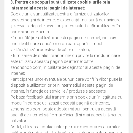
3. Pentru ce scopuri sunt utilizate cookie-urile prin
CONTACT
intermediul acestei pagini de internet:
Cookie-urile sunt utilizate pentru a furniza utilizatorilor
acestei pagini de internet o experiență mai bună de navigare
CONTUL MEU
și servicii adaptate nevoilor și interesului fiecărui utilizator în
parte și anume pentru:
POLITICA DE CONFIDENȚIALITATE
• îmbunătățirea utilizării acestei pagini de internet, inclusiv
prin identificarea oricăror erori care apar în timpul
POLITICA COOKIES
vizitării/utilizării acesteia de către utilizatori;
• furnizarea de statistici anonime cu privire la modul în care
este utilizată această pagină de internet către
RETUR SI SCHIMB
zenonshop.com, în calitate de deținător al acestei pagini de
ROMÂNĂ
internet;
0 ITEMS
0,00 LEI
• anticiparea unor eventuale bunuri care vor fi în viitor puse la
dispoziția utilizatorilor prin intermediul acestei pagini de
internet, în funcție de serviciile / produsele accesate.
Pe baza feedback-ului transmis prin cookie-uri în legătură cu
modul în care se utilizează această pagină de internet,
Checkout
Contact
Contul meu
Cos
Creeaza cont
zenonshop.com poate adopta măsuri pentru ca această
Finalizare comanda
Home
Politica cookies
pagină de internet să fie mai eficientă și mai accesibilă pentru
Politica de confidențialitate
Retur si Schimb
Shop
utilizatori.
Termeni si conditii
Wishlist
Astfel, utilizarea cookie-urilor permite memorarea anumitor
setări/preferințe stabilite de către utilizatorii acestei pagini de