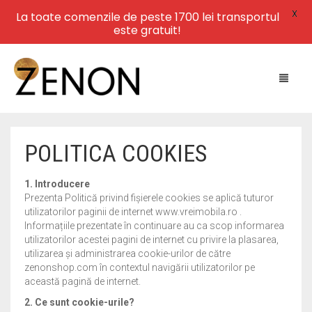
X
La toate comenzile de peste 1700 lei transportul
este gratuit!
POLITICA COOKIES
HOME
1. Introducere
NEW ARRIVALS
Prezenta Politică privind fișierele cookies se aplică tuturor
utilizatorilor paginii de internet www.vreimobila.ro .
LEATHER
Informațiile prezentate în continuare au ca scop informarea
utilizatorilor acestei pagini de internet cu privire la plasarea,
utilizarea și administrarea cookie-urilor de către
SWIMWEAR
zenonshop.com în contextul navigării utilizatorilor pe
această pagină de internet.
DRESSES
2. Ce sunt cookie-urile?