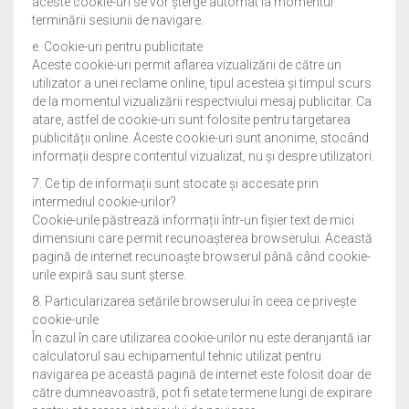
aceste cookie-uri se vor șterge automat la momentul
terminării sesiunii de navigare.
e. Cookie-uri pentru publicitate
Aceste cookie-uri permit aflarea vizualizării de către un
utilizator a unei reclame online, tipul acesteia și timpul scurs
de la momentul vizualizării respectviului mesaj publicitar. Ca
atare, astfel de cookie-uri sunt folosite pentru targetarea
publicității online. Aceste cookie-uri sunt anonime, stocând
informații despre contentul vizualizat, nu și despre utilizatori.
7. Ce tip de informații sunt stocate și accesate prin
intermediul cookie-urilor?
Cookie-urile păstrează informații într-un fișier text de mici
dimensiuni care permit recunoașterea browserului. Această
pagină de internet recunoaște browserul până când cookie-
urile expiră sau sunt șterse.
8. Particularizarea setările browserului în ceea ce privește
cookie-urile
În cazul în care utilizarea cookie-urilor nu este deranjantă iar
calculatorul sau echipamentul tehnic utilizat pentru
navigarea pe această pagină de internet este folosit doar de
către dumneavoastră, pot fi setate termene lungi de expirare