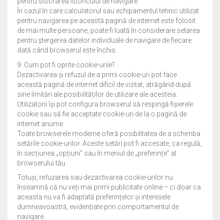
pentru stocrarea istoricului de navigare.
În cazul în care calculatorul sau echipamentul tehnic utilizat
pentru navigarea pe această pagină de internet este folosit
de mai multe persoane, poate fi luată în considerare setarea
pentru ștergerea datelor individuale de navigare de fiecare
dată când browserul este închis.
9. Cum pot fi oprite cookie-urile?
Dezactivarea și refuzul de a primi cookie-uri pot face
această pagină de internet dificil de vizitat, atrăgând după
sine limitări ale posibilităților de utilizare ale acesteia.
Utilizatorii își pot configura browserul să respingă fișierele
cookie sau să fie acceptate cookie-uri de la o pagină de
internet anume.
Toate browserele moderne oferă posibilitatea de a schimba
setările cookie-urilor. Aceste setări pot fi accesate, ca regulă,
în secțiunea „opțiuni” sau în meniul de „preferințe” al
browserului tău.
Totuși, refuzarea sau dezactivarea cookie-urilor nu
înseamnă că nu veți mai primi publicitate online – ci doar ca
aceasta nu va fi adaptată preferințelor și interesele
dumneavoastră, evidențiate prin comportamentul de
navigare.