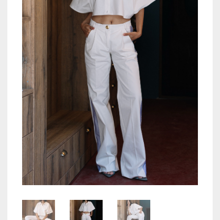
TOPS
JACKETS
COATS
PANTS
SKIRTS & SHORTS
ACCESORIES
COS
WISHLIST
CREEAZA CONT
CONTACT