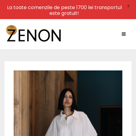
X
La toate comenzile de peste 1700 lei transportul
este gratuit!
HOME
NEW ARRIVALS
LEATHER
SWIMWEAR
DRESSES