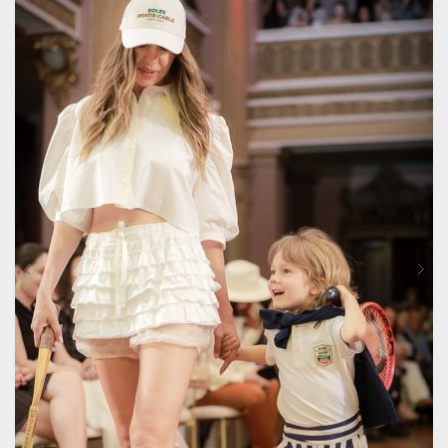
VARIAȚII.
OPȚIUNILE
POT
FI
ALESE
ÎN
PAGINA
PRODUSULUI.