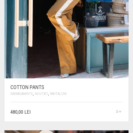
COTTON PANTS
IMBRACAMINTE
,
NOUTATI
,
PANTALONI
ACEST
480,00
LEI
PRODUS
ARE
MAI
MULTE