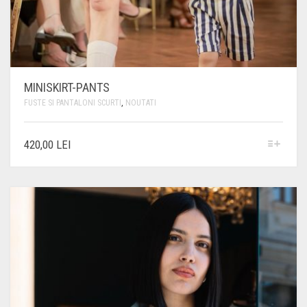
MINISKIRT-PANTS
FUSTE SI PANTALONI SCURTI
,
NOUTATI
ACEST
420,00
LEI
PRODUS
ARE
MAI
MULTE
VARIAȚII.
OPȚIUNILE
POT
FI
ALESE
ÎN
PAGINA
PRODUSULUI.