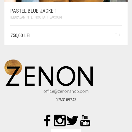
PASTEL BLUE JACKET
IMBRACAMINTE
,
NOUTATI
,
SACOURI
ACEST
750,00
LEI
PRODUS
ARE
MAI
MULTE
VARIAȚII.
OPȚIUNILE
POT
FI
ALESE
ÎN
office@zenonshop.com
PAGINA
PRODUSULUI.
0763109243