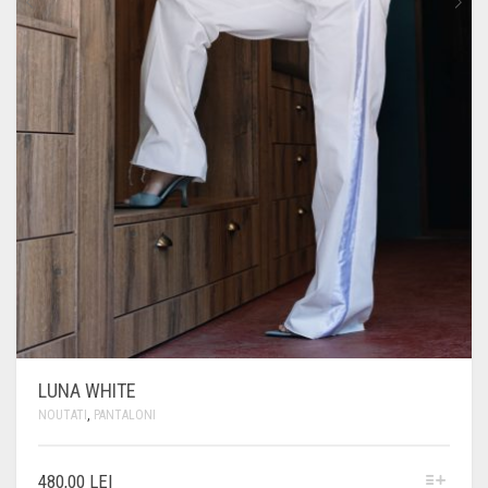
LUNA WHITE
NOUTATI
,
PANTALONI
ACEST
480,00
LEI