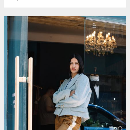
PRODUS
ARE
MAI
MULTE
VARIAȚII.
OPȚIUNILE
POT
FI
ALESE
ÎN
PAGINA
PRODUSULUI.