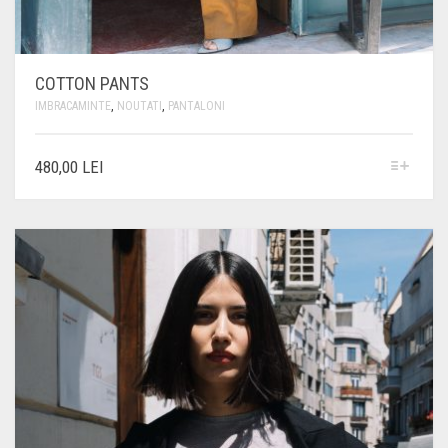
COTTON PANTS
IMBRACAMINTE
,
NOUTATI
,
PANTALONI
ACEST
480,00
LEI
PRODUS
ARE
MAI
MULTE
VARIAȚII.
OPȚIUNILE
POT
FI
ALESE
ÎN
PAGINA
PRODUSULUI.