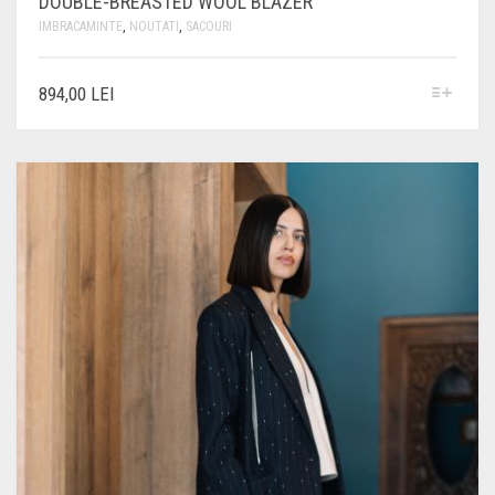
DOUBLE-BREASTED WOOL BLAZER
IMBRACAMINTE
,
NOUTATI
,
SACOURI
ACEST
894,00
LEI
PRODUS
ARE
MAI
MULTE
VARIAȚII.
OPȚIUNILE
POT
FI
ALESE
ÎN
PAGINA
PRODUSULUI.