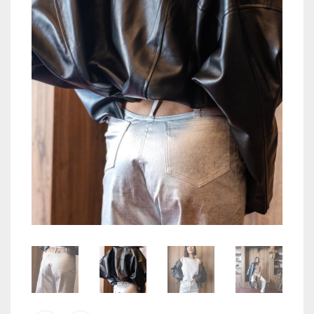
TOPS
JACKETS
COATS
PANTS
SKIRTS & SHORTS
ACCESORIES
COS
WISHLIST
CREEAZA CONT
CONTACT