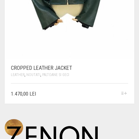
CROPPED LEATHER JACKET
LEATHER
,
NOUTATI
,
PALTOANE SI GECI
ACEST
1.470,00
LEI
PRODUS
ARE
MAI
MULTE
VARIAȚII.
OPȚIUNILE
POT
FI