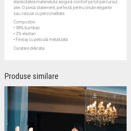
elasticitatea materialului asigură confort pe tot parcursul
zilei. O piesă statement, perfectă pentru ținute elegante
sau casual cu personalitate.
Compoziție:
• 98% bumbac
• 2% elastan
• Finisaj cu peliculă metalizată
Curatare delicata
Produse similare