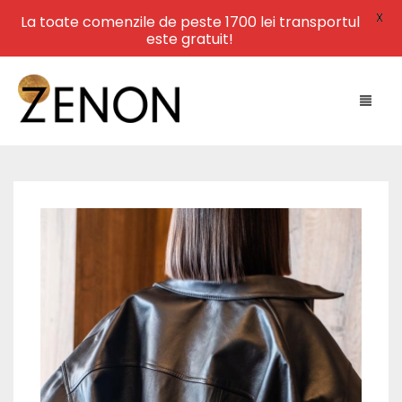
X
La toate comenzile de peste 1700 lei transportul
este gratuit!
HOME
NEW ARRIVALS
LEATHER
SWIMWEAR
DRESSES