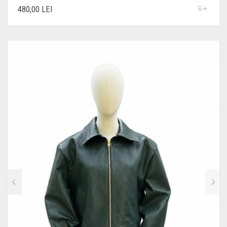
ACEST
480,00
LEI
PRODUS
ARE
MAI
MULTE
VARIAȚII.
OPȚIUNILE
POT
FI
ALESE
ÎN
PAGINA
PRODUSULUI.