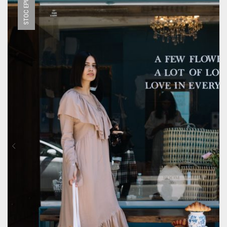
STOC EPUIZAT
OPȚIUNILE
POT
FI
ALESE
ÎN
PAGINA
PRODUSULUI.