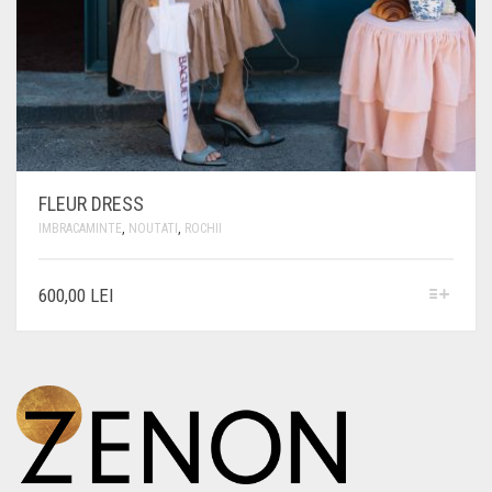
FLEUR DRESS
IMBRACAMINTE
,
NOUTATI
,
ROCHII
ACEST
600,00
LEI
PRODUS
ARE
MAI
MULTE
VARIAȚII.
OPȚIUNILE
POT
FI
ALESE
ÎN