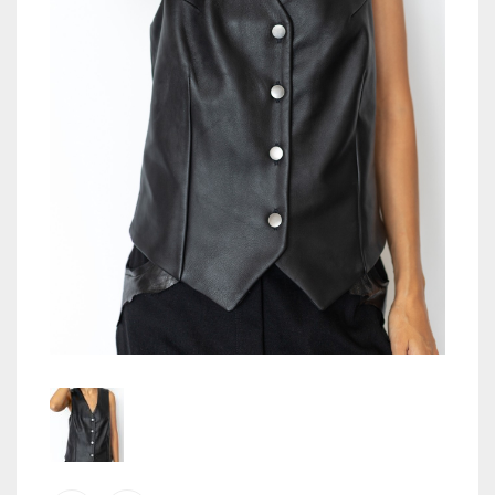
TOPS
JACKETS
COATS
PANTS
SKIRTS & SHORTS
SHOES
ACCESORIES
COS
WISHLIST
CREEAZA CONT