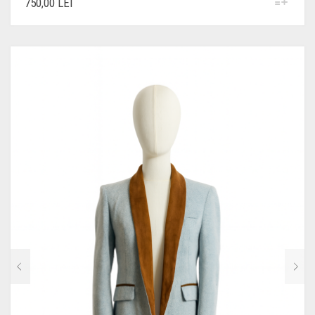
750,00
LEI
PRODUS
ARE
MAI
MULTE
VARIAȚII.
OPȚIUNILE
POT
FI
ALESE
ÎN
PAGINA
PRODUSULUI.