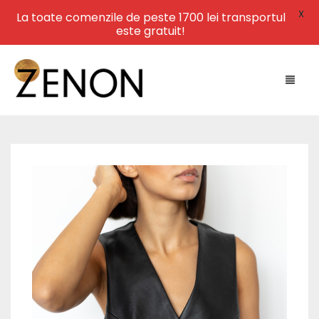
X
La toate comenzile de peste 1700 lei transportul
este gratuit!
HOME
NEW ARRIVALS
LEATHER
SWIMWEAR
DRESSES