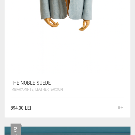
THE NOBLE SUEDE
IMBRACAMINTE
,
LEATHER
,
SACOURI
ACEST
894,00
LEI
PRODUS
ARE
MAI
MULTE
VARIAȚII.