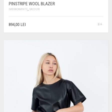
PINSTRIPE WOOL BLAZER
IMBRACAMINTE
,
SACOURI
ACEST
894,00
LEI
PRODUS
ARE
MAI
MULTE
VARIAȚII.
OPȚIUNILE
POT
FI
ALESE
ÎN
PAGINA
PRODUSULUI.