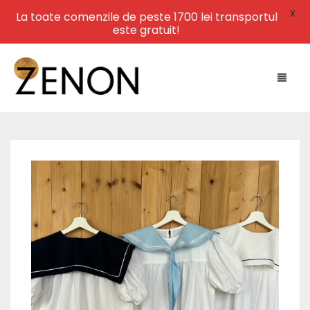
X
La toate comenzile de peste 1700 lei transportul
este gratuit!
HOME
NEW ARRIVALS
LEATHER
SWIMWEAR
DRESSES