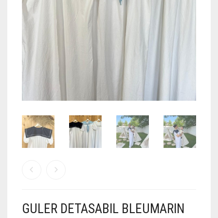
TOPS
JACKETS
COATS
PANTS
SKIRTS & SHORTS
ACCESORIES
COS
WISHLIST
CREEAZA CONT
GULER DETASABIL BLEUMARIN
CONTACT